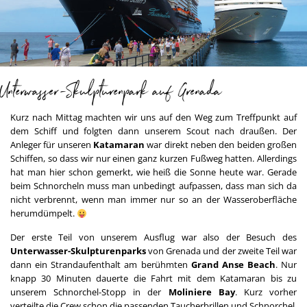
Unterwasser-Skulpturenpark auf Grenada
Kurz nach Mittag machten wir uns auf den Weg zum Treffpunkt auf
dem Schiff und folgten dann unserem Scout nach draußen. Der
Anleger für unseren
Katamaran
war direkt neben den beiden großen
Schiffen, so dass wir nur einen ganz kurzen Fußweg hatten. Allerdings
hat man hier schon gemerkt, wie heiß die Sonne heute war. Gerade
beim Schnorcheln muss man unbedingt aufpassen, dass man sich da
nicht verbrennt, wenn man immer nur so an der Wasseroberfläche
herumdümpelt.
Der erste Teil von unserem Ausflug war also der Besuch des
Unterwasser-Skulpturenparks
von Grenada und der zweite Teil war
dann ein Strandaufenthalt am berühmten
Grand Anse Beach
. Nur
knapp 30 Minuten dauerte die Fahrt mit dem Katamaran bis zu
unserem Schnorchel-Stopp in der
Moliniere Bay
. Kurz vorher
verteilte die Crew schon die passenden Taucherbrillen und Schnorchel,