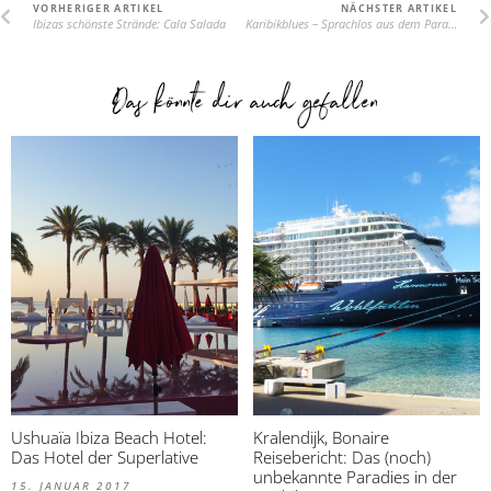
VORHERIGER ARTIKEL
NÄCHSTER ARTIKEL
Ibizas schönste Strände: Cala Salada
Karibikblues – Sprachlos aus dem Paradies
Das könnte dir auch gefallen
Ushuaïa Ibiza Beach Hotel:
Kralendijk, Bonaire
Das Hotel der Superlative
Reisebericht: Das (noch)
unbekannte Paradies in der
15. JANUAR 2017