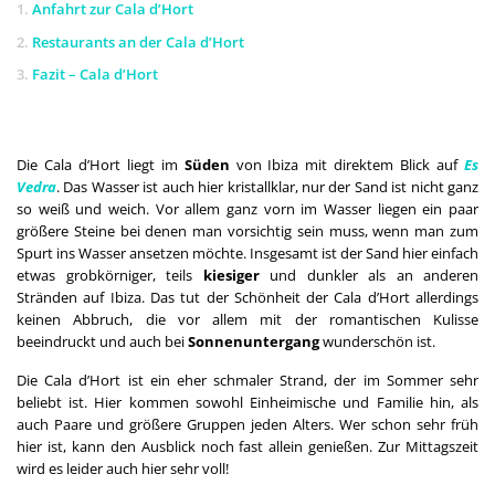
1.
Anfahrt zur Cala d’Hort
2.
Restaurants an der Cala d’Hort
3.
Fazit – Cala d’Hort
Die Cala d’Hort liegt im
Süden
von Ibiza mit direktem Blick auf
Es
Vedra
. Das Wasser ist auch hier kristallklar, nur der Sand ist nicht ganz
so weiß und weich. Vor allem ganz vorn im Wasser liegen ein paar
größere Steine bei denen man vorsichtig sein muss, wenn man zum
Spurt ins Wasser ansetzen möchte. Insgesamt ist der Sand hier einfach
etwas grobkörniger, teils
kiesiger
und dunkler als an anderen
Stränden auf Ibiza. Das tut der Schönheit der Cala d’Hort allerdings
keinen Abbruch, die vor allem mit der romantischen Kulisse
beeindruckt und auch bei
Sonnenuntergang
wunderschön ist.
Die Cala d’Hort ist ein eher schmaler Strand, der im Sommer sehr
beliebt ist. Hier kommen sowohl Einheimische und Familie hin, als
auch Paare und größere Gruppen jeden Alters. Wer schon sehr früh
hier ist, kann den Ausblick noch fast allein genießen. Zur Mittagszeit
wird es leider auch hier sehr voll!