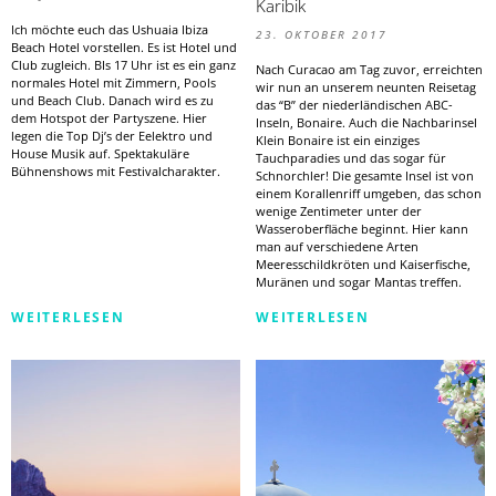
Karibik
Ich möchte euch das Ushuaia Ibiza
23. OKTOBER 2017
Beach Hotel vorstellen. Es ist Hotel und
Club zugleich. BIs 17 Uhr ist es ein ganz
Nach Curacao am Tag zuvor, erreichten
normales Hotel mit Zimmern, Pools
wir nun an unserem neunten Reisetag
und Beach Club. Danach wird es zu
das “B” der niederländischen ABC-
dem Hotspot der Partyszene. Hier
Inseln, Bonaire. Auch die Nachbarinsel
legen die Top Dj’s der Eelektro und
Klein Bonaire ist ein einziges
House Musik auf. Spektakuläre
Tauchparadies und das sogar für
Bühnenshows mit Festivalcharakter.
Schnorchler! Die gesamte Insel ist von
einem Korallenriff umgeben, das schon
wenige Zentimeter unter der
Wasseroberfläche beginnt. Hier kann
man auf verschiedene Arten
Meeresschildkröten und Kaiserfische,
Muränen und sogar Mantas treffen.
WEITERLESEN
WEITERLESEN