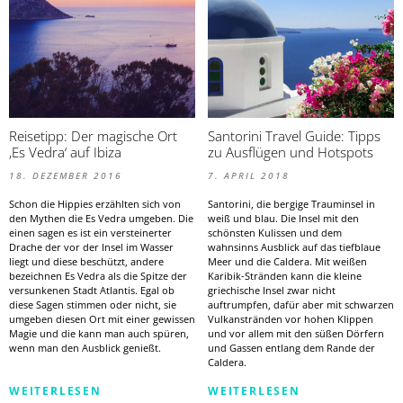
Reisetipp: Der magische Ort
Santorini Travel Guide: Tipps
‚Es Vedra‘ auf Ibiza
zu Ausflügen und Hotspots
18. DEZEMBER 2016
7. APRIL 2018
Schon die Hippies erzählten sich von
Santorini, die bergige Trauminsel in
den Mythen die Es Vedra umgeben. Die
weiß und blau. Die Insel mit den
einen sagen es ist ein versteinerter
schönsten Kulissen und dem
Drache der vor der Insel im Wasser
wahnsinns Ausblick auf das tiefblaue
liegt und diese beschützt, andere
Meer und die Caldera. Mit weißen
bezeichnen Es Vedra als die Spitze der
Karibik-Stränden kann die kleine
versunkenen Stadt Atlantis. Egal ob
griechische Insel zwar nicht
diese Sagen stimmen oder nicht, sie
auftrumpfen, dafür aber mit schwarzen
umgeben diesen Ort mit einer gewissen
Vulkanstränden vor hohen Klippen
Magie und die kann man auch spüren,
und vor allem mit den süßen Dörfern
wenn man den Ausblick genießt.
und Gassen entlang dem Rande der
Caldera.
WEITERLESEN
WEITERLESEN